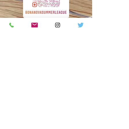
Formulari d'inscripció
Informació i normativa
Descarrega el fulletó
932 902 478
Carrer d'Alcoi, 16
secretariapoliesportiu@lasalle.cat
sports@salleurl.edu
Avís Legal